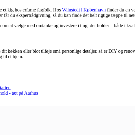
ge et kig hos erfarne fagfolk. Hos
Wiinstedt i København
finder du en v
år du ekspertrådgivning, så du kan finde det helt rigtige tæppe til neto
m at vælge med omtanke og investere i ting, der holder – både i kvalite
 køkken eller blot tilføje små personlige detaljer, så er DIY og renove
g til et hjem.
tarten
ehold - tæt på Aarhus