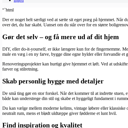
ingen
“`html
Der er noget helt særligt ved at sætte sit eget præg på hjemmet. Når du 
over det, du har skabt. Uanset om du står over for en større boligrenov
Gør det selv – og få mere ud af dit hjem
DIY, eller do-it-yourself, er ikke længere kun for de fingernemme. Me
male en væg i en ny farve, bygge dine egne hylder eller forvandle e
Renoveringsprojekter kan hurtigt give hjemmet et løft. Ved at udskifte 
farver og stilretning.
Skab personlig hygge med detaljer
De små ting gør en stor forskel. Når det kommer til at indrette stuen, 
både kan understrege din stil og skabe et hyggeligt fundament i rumm
Du kan vælge mellem moderne kelims, vintage løbere eller klassiske orien
neutralt rum, mens et blødt uldtæppe giver fødderne et lunt hvil.
Find inspiration og kvalitet