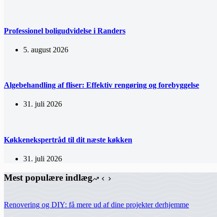
Professionel boligudvidelse i Randers
5. august 2026
Algebehandling af fliser: Effektiv rengøring og forebyggelse
31. juli 2026
Køkkenekspertråd til dit næste køkken
31. juli 2026
Mest populære indlæg
Renovering og DIY: få mere ud af dine projekter derhjemme