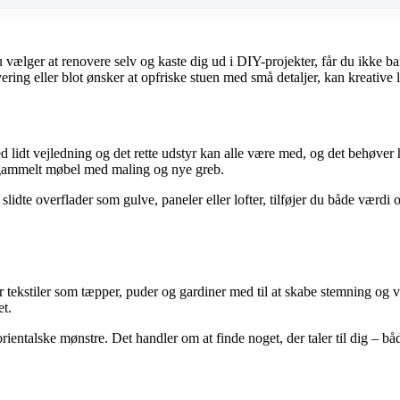
vælger at renovere selv og kaste dig ud i DIY-projekter, får du ikke bare
ering eller blot ønsker at opfriske stuen med små detaljer, kan kreative l
d lidt vejledning og det rette udstyr kan alle være med, og det behøver
t gammelt møbel med maling og nye greb.
slidte overflader som gulve, paneler eller lofter, tilføjer du både værdi 
er tekstiler som tæpper, puder og gardiner med til at skabe stemning og v
et.
talske mønstre. Det handler om at finde noget, der taler til dig – både i