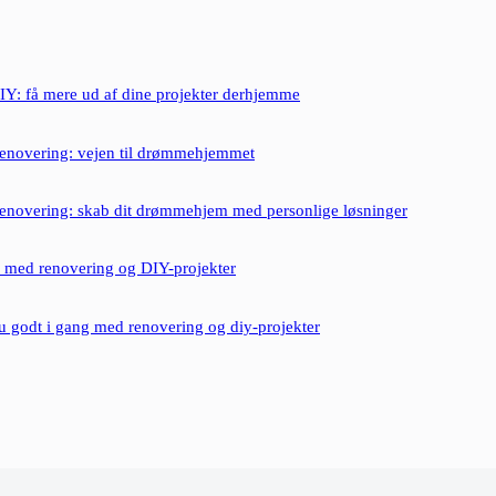
Y: få mere ud af dine projekter derhjemme
renovering: vejen til drømmehjemmet
renovering: skab dit drømmehjem med personlige løsninger
m med renovering og DIY-projekter
godt i gang med renovering og diy-projekter