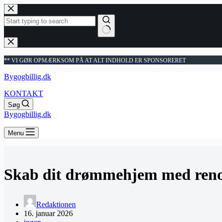
Fortsæt
til
indhold
Ingen
resultater
** VI GØR OPMÆRKSOM PÅ AT ALT INDHOLD ER SPONSORERET
Bygogbillig.dk
KONTAKT
Søg
Bygogbillig.dk
Menu
Skab dit drømmehjem med reno
Redaktionen
16. januar 2026