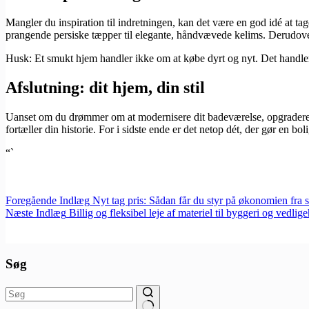
Mangler du inspiration til indretningen, kan det være en god idé at ta
prangende persiske tæpper til elegante, håndvævede kelims. Derudover f
Husk: Et smukt hjem handler ikke om at købe dyrt og nyt. Det handler o
Afslutning: dit hjem, din stil
Uanset om du drømmer om at modernisere dit badeværelse, opgradere dit
fortæller din historie. For i sidste ende er det netop dét, der gør en boli
“`
Foregående
Indlæg
Nyt tag pris: Sådan får du styr på økonomien fra s
Næste
Indlæg
Billig og fleksibel leje af materiel til byggeri og vedlig
Søg