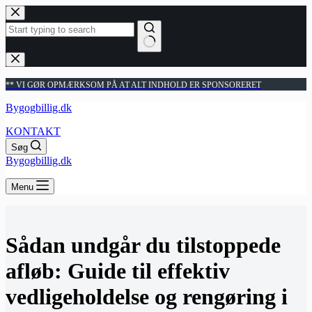
Fortsæt
til
indhold
Ingen
resultater
** VI GØR OPMÆRKSOM PÅ AT ALT INDHOLD ER SPONSORERET
Bygogbillig.dk
KONTAKT
Søg
Bygogbillig.dk
Menu
Sådan undgår du tilstoppede
afløb: Guide til effektiv
vedligeholdelse og rengøring i