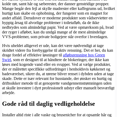
kolde rør, samt hår og sæberester, der danner genstridige propper.
Mange begår den fejl at skylle madrester eller kaffegrums ud, hvilket
hurtigt kan skabe en ophobning, der fungerer som en magnet for
andet affald. Derudover er moderne produkter som vådservietter en
hyppig årsag til alvorlige problemer i toiletafløb, da de ikke
nedbrydes som almindeligt papir. Ved at være opmærksom på, hvad
der ryger i afløbet, kan du undgå mange af de mest almindelige
VVS-problemer, som private boligejere står overfor i hverdagen.
Hvis uheldet alligevel er ude, kan det være nødvendigt at tage
skridtet videre fra forebyggelse til aktiv rensning. Det er her, du kan
drage fordel af effektive løsninger til
afløbsrensning hos Green
Swirl
, som er designet til at håndtere de blokeringer, der ikke kan
løses med kogende vand eller en svupper. Ved at vælge produkter,
der er målrettet specifikke udfordringer i henholdsvis køkkenet og
badeværelset, sikrer du, at rørene bliver renset i dybden uden at tage
skade. Dette er især relevant for husstande, der ønsker en hurtig og
driftssikker metode til at genoprette vandgennemstrømningen uden
at skulle investere i dyrt professionelt udstyr eller manuelt besværligt
arbejde.
Gode råd til daglig vedligeholdelse
Installer altid riste i alle vaske og brusenicher for at opsamle hår og