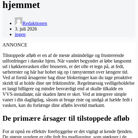
hjemmet
Redaktionen
3. juli 2026
ingen
ANNONCE
Tilstoppede afløb er en af de meste almindelige og frustrerende
udfordringer i danske hjem. Når vandet begynder at løbe langsomt
ud i køkkenvasken eller bruseren, er det ofte et tegn på, at fedt,
sæberester og hår har hobet sig op i rørsystemet over længere tid.
Ved at forstå årsagerne bag disse blokeringer kan du tage proaktive
skridt til at holde dine rør friktionsfrie. Regelmæssig vedligeholdelse
er langt billigere og mindre besværligt end at skulle tilkalde en
VVS-installatør, når skaden først er sket. Ved at integrere simple
vaner i din dagligdag, såsom at bruge riste og undgå at hælde fedt i
vasken, kan du forlænge dine afløbs levetid markant.
De primære årsager til tilstoppede afløb
For at opnå en effektiv forebyggelse er det vigtigt at kende fjenden.
De største syndere er ofte fedt fra madlavning, som størkner i de