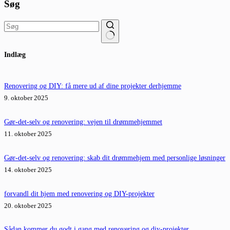
Søg
Ingen
Indlæg
resultater
Renovering og DIY: få mere ud af dine projekter derhjemme
9. oktober 2025
Gør-det-selv og renovering: vejen til drømmehjemmet
11. oktober 2025
Gør-det-selv og renovering: skab dit drømmehjem med personlige løsninger
14. oktober 2025
forvandl dit hjem med renovering og DIY-projekter
20. oktober 2025
Sådan kommer du godt i gang med renovering og diy-projekter