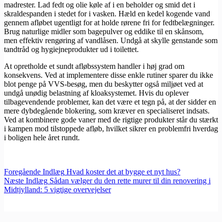
madrester. Lad fedt og olie køle af i en beholder og smid det i
skraldespanden i stedet for i vasken. Hæld en kedel kogende vand
gennem afløbet ugentligt for at holde rørene fri for fedtbelægninger.
Brug naturlige midler som bagepulver og eddike til en skånsom,
men effektiv rengøring af vandlåsen. Undgå at skylle genstande som
tandtråd og hygiejneprodukter ud i toilettet.
At opretholde et sundt afløbssystem handler i høj grad om
konsekvens. Ved at implementere disse enkle rutiner sparer du ikke
blot penge på VVS-besøg, men du beskytter også miljøet ved at
undgå unødig belastning af kloaksystemet. Hvis du oplever
tilbagevendende problemer, kan det være et tegn på, at der sidder en
mere dybdegående blokering, som kræver en specialiseret indsats.
Ved at kombinere gode vaner med de rigtige produkter står du stærkt
i kampen mod tilstoppede afløb, hvilket sikrer en problemfri hverdag
i boligen hele året rundt.
Foregående
Indlæg
Hvad koster det at bygge et nyt hus?
Næste
Indlæg
Sådan vælger du den rette murer til din renovering i
Midtjylland: 5 vigtige overvejelser