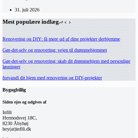
31. juli 2026
Mest populære indlæg
Renovering og DIY: få mere ud af dine projekter derhjemme
Gør-det-selv og renovering: vejen til drømmehjemmet
Gør-det-selv og renovering: skab dit drømmehjem med personlige
løsninger
forvandl dit hjem med renovering og DIY-projekter
Bygogbillig
Siden ejes og udgives af
Infili
Hermodsvej 18C,
8230 Åbyhøj
hey(at)infili.dk