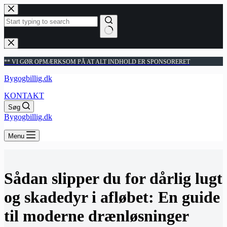
Fortsæt
til
indhold
Ingen
resultater
** VI GØR OPMÆRKSOM PÅ AT ALT INDHOLD ER SPONSORERET
Bygogbillig.dk
KONTAKT
Søg
Bygogbillig.dk
Menu
Sådan slipper du for dårlig lugt
og skadedyr i afløbet: En guide
til moderne drænløsninger