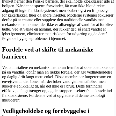
hvilket fjerner den fysiske barriere, der skal holde kloakgasser ude af
boligen. Når denne spærre forsvinder, får man ikke blot direkte
adgang til lugte fra kloaksystemet, men skaber også en fri passage
for kakerlakker, fluer og andre insekter. Moderne systemer fokuserer
derfor på at erstatte eller supplere den traditionelle vandlås med
mekaniske membraner, der ikke er afhængige af vand for at forblive
tætte. Ved at vælge en løsning, der lukker tæt, så snart vandet er
løbet igennem, eliminerer man risikoen for udtørring og de deraf
følgende hygiejneproblemer i hjemmet.
Fordele ved at skifte til mekaniske
barrierer
Ved at installere en mekanisk membran fremfor at stole udelukkende
på en vandlås, opnår man en række fordele, der gør vedligeholdelse
og daglig drift langt mere enkel. Disse membraner fungerer som en
envejsventil, der åbner, når der løber vand gennem afløbet, men
lukker øjeblikkeligt til, når det ikke er i brug. Dette forhindrer
effektivt, at lugt trænger op, og det stopper insekter fra at kravle ind
fra kloakrørene. Fordelene ved at opgradere til denne teknologi
inkluderer:
Vedligeholdelse og forebyggelse i