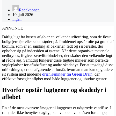
Redaktionen
10. juli 2026
ingen
ANNONCE
Dårlig lugt fra husets afløb er en velkendt udfordring, som de fleste
boligejere før eller siden støder på. Problemet opstår ofte på grund af
biofilm, som er en samling af bakterier, fedt og sæberester, der
ophober sig på indersiden af rørene. Når dette organiske materiale
nedbrydes, frigives svovlforbindelser, der skaber den velkendte lugt
af rådne æg. Samtidig fungerer disse fugtige miljøer som perfekte
ynglepladser for afløbsfluer og andre skadedyr. For at imødegå disse
udfordringer, er det afgørende at forstå, hvordan man kan opgradere
sit system med moderne
drænløsninger fra Green Drain
, der
effektivt forsegler afløbet mod både lugtgener og ubudne gæster.
Hvorfor opstår lugtgener og skadedyr i
afløbet
En af de mest oversete årsager til lugtgener er udtørrede vandlåse. I
rum, der ikke benyttes dagligt, kan vandet i vandlåsen fordampe,