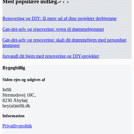
Mest populære indlæg
Renovering og DIY: få mere ud af dine projekter derhjemme
Gør-det-selv og renovering: vejen til drømmehjemmet
Gør-det-selv og renovering: skab dit drømmehjem med personlige
løsninger
forvandl dit hjem med renovering og DIY-projekter
Bygogbillig
Siden ejes og udgives af
Infili
Hermodsvej 18C,
8230 Åbyhøj
hey(at)infili.dk
Information
Privatlivspolitik