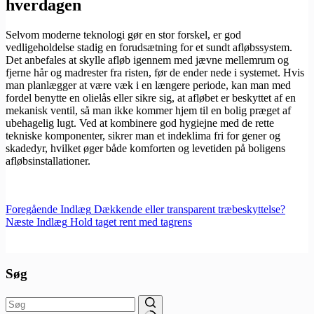
hverdagen
Selvom moderne teknologi gør en stor forskel, er god
vedligeholdelse stadig en forudsætning for et sundt afløbssystem.
Det anbefales at skylle afløb igennem med jævne mellemrum og
fjerne hår og madrester fra risten, før de ender nede i systemet. Hvis
man planlægger at være væk i en længere periode, kan man med
fordel benytte en olielås eller sikre sig, at afløbet er beskyttet af en
mekanisk ventil, så man ikke kommer hjem til en bolig præget af
ubehagelig lugt. Ved at kombinere god hygiejne med de rette
tekniske komponenter, sikrer man et indeklima fri for gener og
skadedyr, hvilket øger både komforten og levetiden på boligens
afløbsinstallationer.
Foregående
Indlæg
Dækkende eller transparent træbeskyttelse?
Næste
Indlæg
Hold taget rent med tagrens
Søg