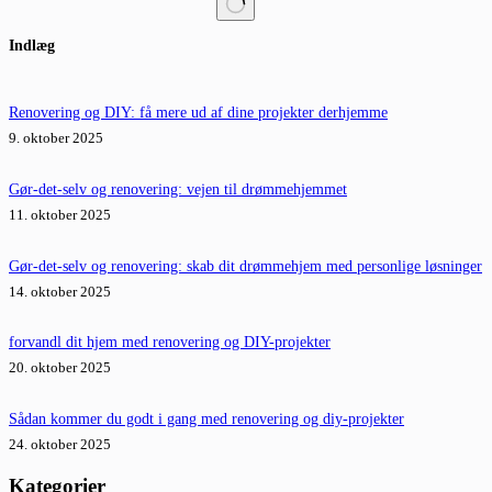
Ingen
Indlæg
resultater
Renovering og DIY: få mere ud af dine projekter derhjemme
9. oktober 2025
Gør-det-selv og renovering: vejen til drømmehjemmet
11. oktober 2025
Gør-det-selv og renovering: skab dit drømmehjem med personlige løsninger
14. oktober 2025
forvandl dit hjem med renovering og DIY-projekter
20. oktober 2025
Sådan kommer du godt i gang med renovering og diy-projekter
24. oktober 2025
Kategorier