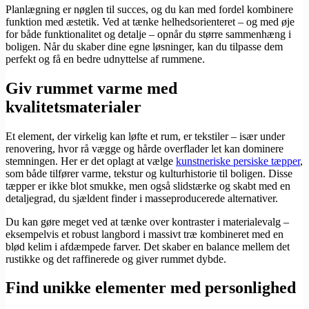
Planlægning er nøglen til succes, og du kan med fordel kombinere
funktion med æstetik. Ved at tænke helhedsorienteret – og med øje
for både funktionalitet og detalje – opnår du større sammenhæng i
boligen. Når du skaber dine egne løsninger, kan du tilpasse dem
perfekt og få en bedre udnyttelse af rummene.
Giv rummet varme med
kvalitetsmaterialer
Et element, der virkelig kan løfte et rum, er tekstiler – især under
renovering, hvor rå vægge og hårde overflader let kan dominere
stemningen. Her er det oplagt at vælge
kunstneriske persiske tæpper
,
som både tilfører varme, tekstur og kulturhistorie til boligen. Disse
tæpper er ikke blot smukke, men også slidstærke og skabt med en
detaljegrad, du sjældent finder i masseproducerede alternativer.
Du kan gøre meget ved at tænke over kontraster i materialevalg –
eksempelvis et robust langbord i massivt træ kombineret med en
blød kelim i afdæmpede farver. Det skaber en balance mellem det
rustikke og det raffinerede og giver rummet dybde.
Find unikke elementer med personlighed