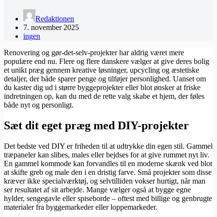
Redaktionen
7. november 2025
ingen
Renovering og gør-det-selv-projekter har aldrig været mere
populære end nu. Flere og flere danskere vælger at give deres bolig
et unikt præg gennem kreative løsninger, upcycling og æstetiske
detaljer, der både sparer penge og tilføjer personlighed. Uanset om
du kaster dig ud i større byggeprojekter eller blot ønsker at friske
indretningen op, kan du med de rette valg skabe et hjem, der føles
både nyt og personligt.
Sæt dit eget præg med DIY-projekter
Det bedste ved DIY er friheden til at udtrykke din egen stil. Gammel
træpaneler kan slibes, males eller bejdses for at give rummet nyt liv.
En gammel kommode kan forvandles til en moderne skænk ved blot
at skifte greb og male den i en dristig farve. Små projekter som disse
kræver ikke specialværktøj, og selvtilliden vokser hurtigt, når man
ser resultatet af sit arbejde. Mange vælger også at bygge egne
hylder, sengegavle eller spiseborde – oftest med billige og genbrugte
materialer fra byggemarkeder eller loppemarkeder.