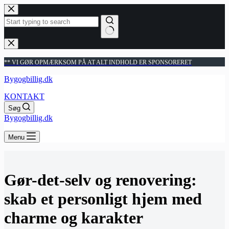
Fortsæt
til
indhold
Ingen
resultater
** VI GØR OPMÆRKSOM PÅ AT ALT INDHOLD ER SPONSORERET
Bygogbillig.dk
KONTAKT
Søg
Bygogbillig.dk
Menu
Gør-det-selv og renovering:
skab et personligt hjem med
charme og karakter