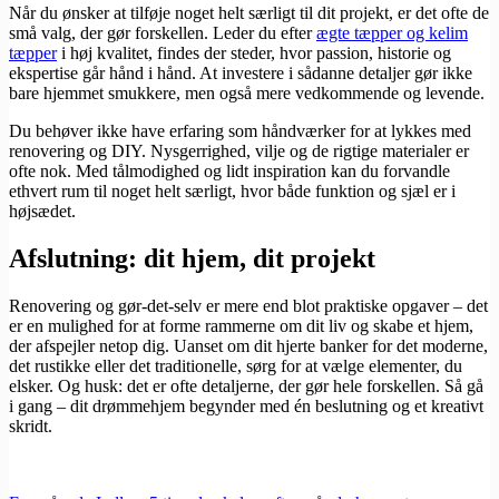
Når du ønsker at tilføje noget helt særligt til dit projekt, er det ofte de
små valg, der gør forskellen. Leder du efter
ægte tæpper og kelim
tæpper
i høj kvalitet, findes der steder, hvor passion, historie og
ekspertise går hånd i hånd. At investere i sådanne detaljer gør ikke
bare hjemmet smukkere, men også mere vedkommende og levende.
Du behøver ikke have erfaring som håndværker for at lykkes med
renovering og DIY. Nysgerrighed, vilje og de rigtige materialer er
ofte nok. Med tålmodighed og lidt inspiration kan du forvandle
ethvert rum til noget helt særligt, hvor både funktion og sjæl er i
højsædet.
Afslutning: dit hjem, dit projekt
Renovering og gør-det-selv er mere end blot praktiske opgaver – det
er en mulighed for at forme rammerne om dit liv og skabe et hjem,
der afspejler netop dig. Uanset om dit hjerte banker for det moderne,
det rustikke eller det traditionelle, sørg for at vælge elementer, du
elsker. Og husk: det er ofte detaljerne, der gør hele forskellen. Så gå
i gang – dit drømmehjem begynder med én beslutning og et kreativt
skridt.