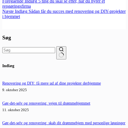
Foregående
Indlæg
5 ting du skal se efter, når du hyrer et
rengøringsfirma
Næste
Indlæg
Sådan får du succes med renovering og DIY-projekter
i hjemmet
Søg
Ingen
Indlæg
resultater
Renovering og DIY: få mere ud af dine projekter derhjemme
9. oktober 2025
Gør-det-selv og renovering: vejen til drømmehjemmet
11. oktober 2025
Gør-det-selv og renovering: skab dit drømmehjem med personlige løsninger